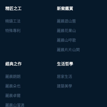
精匠之工
新案鑑賞
精鑄工法
麗晨語山簷
特殊專利
麗晨花果山
麗晨山哼歌
麗晨片片山閑
經典之作
生活哲學
麗晨朗朗
居家生活
麗晨朵也
建築美學
麗晨卓爾
麗晨山溜滴