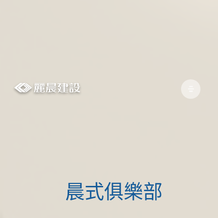
晨式俱樂部