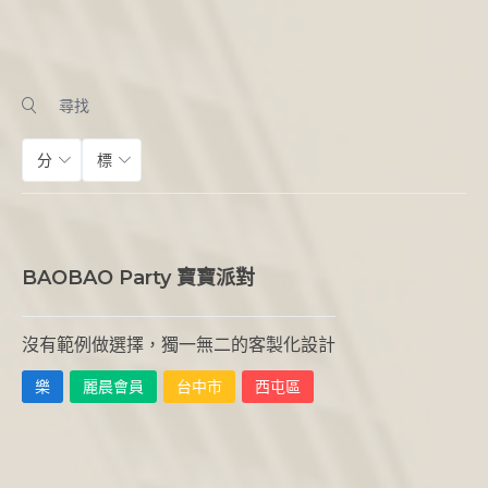
分類
標籤
BAOBAO Party 寶寶派對
沒有範例做選擇，獨一無二的客製化設計
樂
麗晨會員
台中市
西屯區