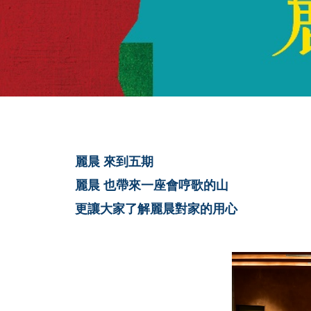
麗晨 來到五期
麗晨 也帶來一座會哼歌的山
更讓大家了解麗晨對家的用心