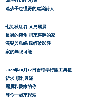
因為有Life Style
連孩子也懂得的建築詩人
七期秋紅谷 又見麗晨
長街的轉角 捎來溪畔的家
溪聲與鳥鳴 風輕波影靜
家的無限可能....
2023年10月12日吉時舉行開工典禮，
祈求 順利圓滿
麗晨和愛家的你
等你一起來探索...