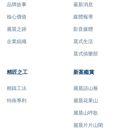
品牌故事
最新消息
核心價值
媒體報導
麗晨之跡
影音媒體
企業組織
晨式生活
晨式俱樂部
精匠之工
新案鑑賞
精鑄工法
麗晨語山簷
特殊專利
麗晨花果山
麗晨山哼歌
麗晨片片山閑