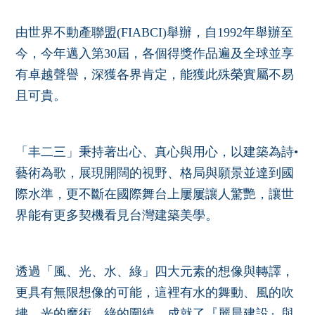
由世界不動產聯盟(FIABCI)舉辦，自1992年舉辦至
今，今年邁入第30屆，各個得獎作品遍及全球並享
有卓越聲譽，深獲各界肯定，能獲此殊榮實屬不易
且可貴。
「丰二三」秉持著出心、真心與用心，以建築為詩•
藝術為歌，展現開闊的視野、格局與願景並達到國
際水準，更不斷在國際舞台上屢屢讓人驚艷，讓世
界能有更多契機看見台灣建築美學。
透過「風、光、水、綠」四大元素的想像與轉譯，
更具有無限想像的可能，這裡有水的舞動、風的吹
拂、光的魔術、綠的圍繞，成就了『麗晨建設』與