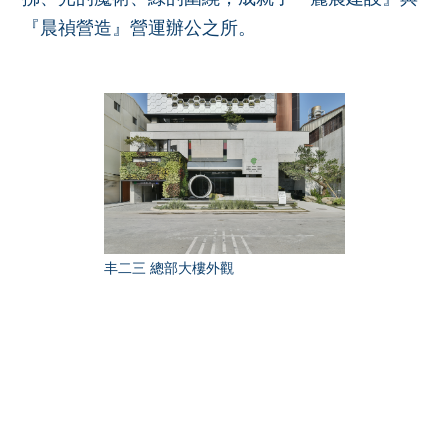
『晨禎營造』營運辦公之所。
丰二三 總部大樓外觀