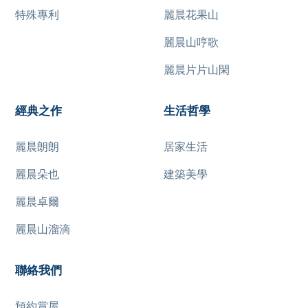
特殊專利
麗晨花果山
麗晨山哼歌
麗晨片片山閑
經典之作
生活哲學
麗晨朗朗
居家生活
麗晨朵也
建築美學
麗晨卓爾
麗晨山溜滴
聯絡我們
預約賞屋