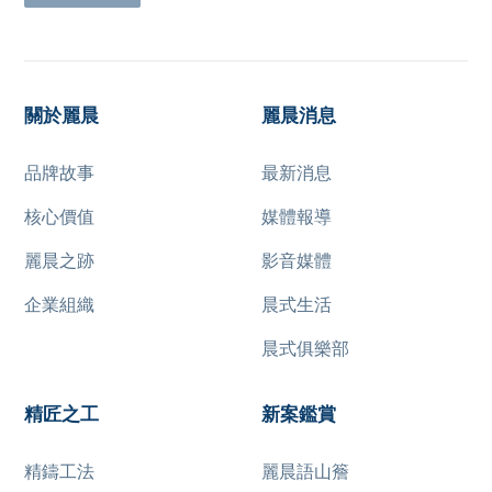
關於麗晨
麗晨消息
品牌故事
最新消息
核心價值
媒體報導
麗晨之跡
影音媒體
企業組織
晨式生活
晨式俱樂部
精匠之工
新案鑑賞
精鑄工法
麗晨語山簷