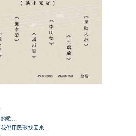
候
季的歌…
讓我們用民歌找回來！