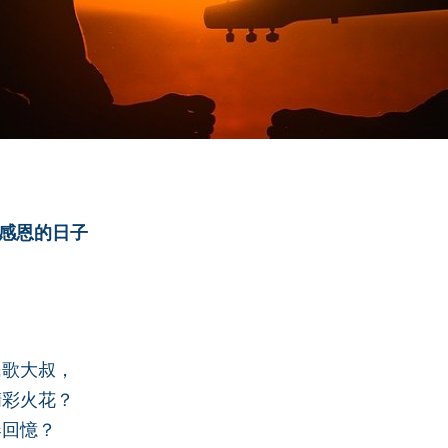
是感恩的日子
民歌大叔，
精彩火花？
春回憶？