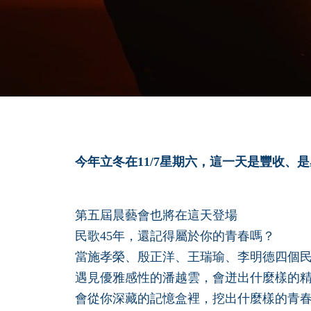
今年立冬在11/7星期六，這一天是豐收、
第五屆晨藝會也將在這天登場
民歌45年，還記得屬於你的青春嗎？
當施孝榮、殷正洋、王瑞瑜、李明德四個
遇見優雅感性的潘越雲，會迸出什麼樣的
會從你深藏的記憶盒裡，挖出什麼樣的青