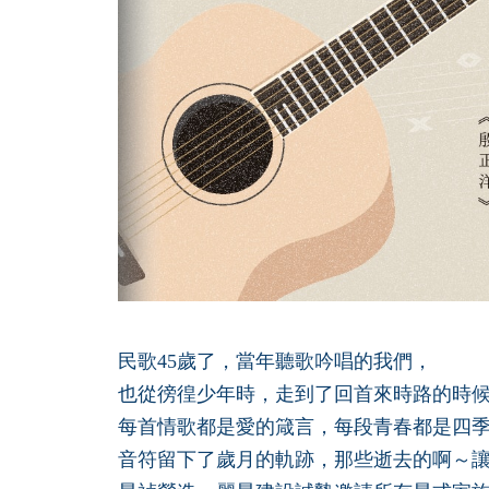
民歌45歲了，當年聽歌吟唱的我們，
也從徬徨少年時，走到了回首來時路的時
每首情歌都是愛的箴言，每段青春都是四
音符留下了歲月的軌跡，那些逝去的啊～