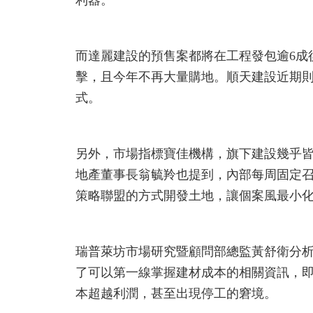
而達麗建設的預售案都將在工程發包逾6成
擊，且今年不再大量購地。順天建設近期
式。
另外，市場指標寶佳機構，旗下建設幾乎
地產董事長翁毓羚也提到，內部每周固定
策略聯盟的方式開發土地，讓個案風最小
瑞普萊坊市場研究暨顧問部總監黃舒衛分
了可以第一線掌握建材成本的相關資訊，
本超越利潤，甚至出現停工的窘境。