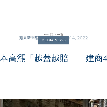
回上一頁
•
JULY 4, 2022
蘋果新聞網
王鈞生
MEDIA NEWS
本高漲「越蓋越賠」 建商