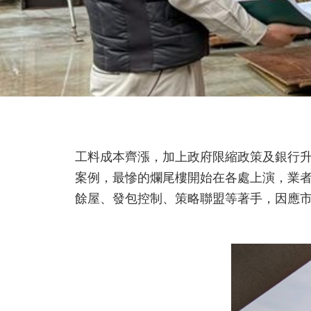
工料成本齊漲，加上政府限縮政策及銀行
案例，最慘的爛尾樓開始在各處上演，業
餘屋、發包控制、策略聯盟等著手，因應