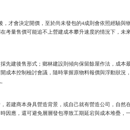
後，才會決定開價，至於尚未發包的4成則會依照經驗與
則在考量售價可能追不上營建成本攀升速度的情況下，未
皆採先建後售形式；鄉林建設則傾向保留餘屋作法，成本
召開成本控制檢討會議，隨時掌握原物料報價與浮動狀況
化。
析，若建商本身具營造背景，或自己就有營造公司，自然
即時因應，還可避免層層發包導致工期延宕與成本堆疊，