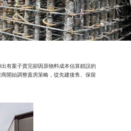
傳出有案子賣完卻因原物料成本估算錯誤的
建商開始調整蓋房策略，從先建後售、保留