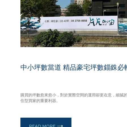
中小坪數當道 精品豪宅坪數錙銖必
OCTOBER 23, 2024
購買的坪數愈來愈小，對於實際空間的運用卻更在意，細膩
住型買家的重要利器。
READ MORE