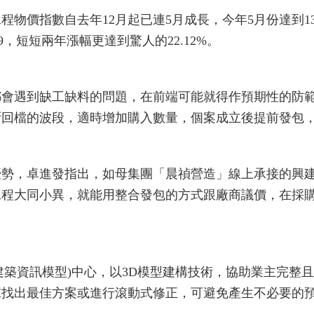
價指數自去年12月起已連5月成長，今年5月份達到132
8.69，短短兩年漲幅更達到驚人的22.12%。
都會遇到缺工缺料的問題，在前端可能就得作預期性的防
斷回檔的波段，適時增加購入數量，個案成立後提前發包
勢，卓進發指出，如母集團「晨禎營造」線上承接的興建
工程大同小異，就能用整合發包的方式跟廠商議價，在採
M(建築資訊模型)中心，以3D模型建構技術，協助業主完
據找出最佳方案或進行滾動式修正，可避免產生不必要的