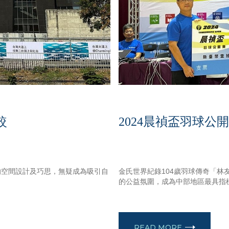
較
2024晨禎盃羽球公
NOVEMBER 19, 2024
的空間設計及巧思，無疑成為吸引自
金氏世界紀錄104歲羽球傳奇「
的公益氛圍，成為中部地區最具指
READ MORE