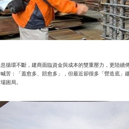
升息循環不斷，建商面臨資金與成本的雙重壓力，更陸續
者喊苦：「蓋愈多、賠愈多」，但最近卻很多「營造底」
市場困局。