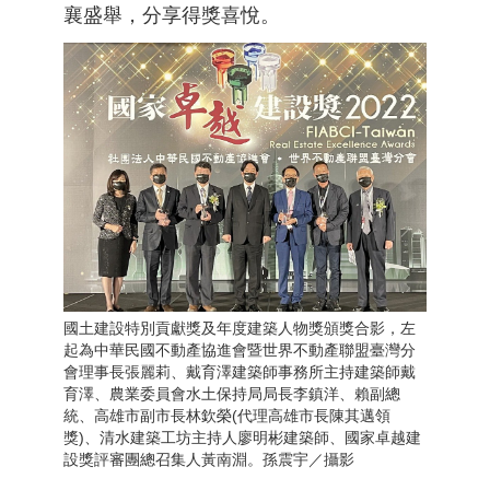
襄盛舉，分享得獎喜悅。
國土建設特別貢獻獎及年度建築人物獎頒獎合影，左
起為中華民國不動產協進會暨世界不動產聯盟臺灣分
會理事長張麗莉、戴育澤建築師事務所主持建築師戴
育澤、農業委員會水土保持局局長李鎮洋、賴副總
統、高雄市副市長林欽榮(代理高雄市長陳其邁領
獎)、清水建築工坊主持人廖明彬建築師、國家卓越建
設獎評審團總召集人黃南淵。孫震宇／攝影