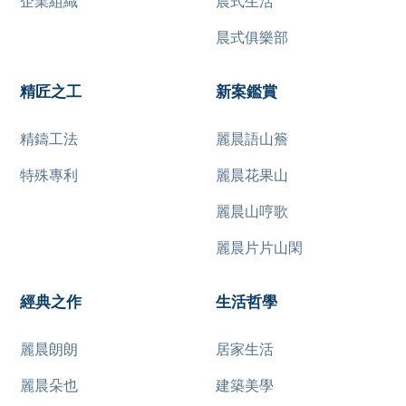
企業組織
晨式生活
晨式俱樂部
精匠之工
新案鑑賞
精鑄工法
麗晨語山簷
特殊專利
麗晨花果山
麗晨山哼歌
麗晨片片山閑
經典之作
生活哲學
麗晨朗朗
居家生活
麗晨朵也
建築美學