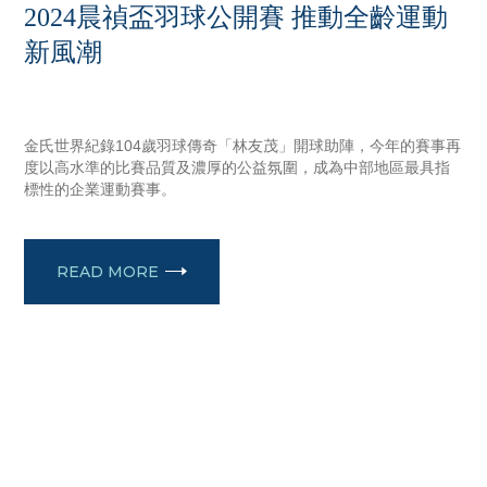
2024晨禎盃羽球公開賽 推動全齡運動
新風潮
NOVEMBER 19, 2024
金氏世界紀錄104歲羽球傳奇「林友茂」開球助陣，今年的賽事再
度以高水準的比賽品質及濃厚的公益氛圍，成為中部地區最具指
標性的企業運動賽事。
READ MORE