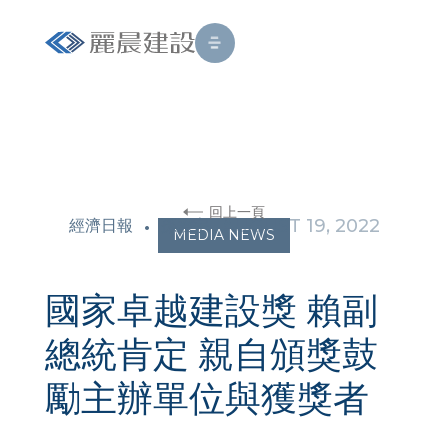
回上一頁
•
AUGUST 19, 2022
經濟日報
孫震宇
MEDIA NEWS
國家卓越建設獎 賴副
總統肯定 親自頒獎鼓
勵主辦單位與獲獎者