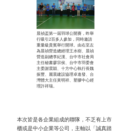
晨禎盃第一屆羽球公開賽，昨舉
行吸引2百多人參加，同時邀請
重量級貴賓舉行開球。由右至左
為晨禎營造總經理王水樹、晨禎
營造副總李紀漢、台中市社會局
主任秘書廖宗侯、台中市羽委會
主委謝震穎、十方中心執行長魏
振豐、麗晨建設協理卓進發、台
灣體大主任黃明祥、塑膠中心經
理許祥瑞。
本次皆是各企業組成的聯隊，不乏有上市
櫃或是中小企業等公司，主軸以「誠真踏