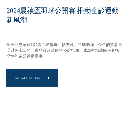
2024晨禎盃羽球公開賽 推動全齡運動
新風潮
NOVEMBER 19, 2024
金氏世界紀錄104歲羽球傳奇「林友茂」開球助陣，今年的賽事再
度以高水準的比賽品質及濃厚的公益氛圍，成為中部地區最具指
標性的企業運動賽事。
READ MORE