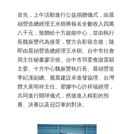
首先，上午活動進行公益捐贈儀式，由晨
禎營造總經理王水樹將報名全數收入四萬
八千元，致贈給十方啟能中心，並由執行
長魏振豐代為接受，雙方合影留念後；隨
即由晨禎營造總經理王水樹、台中市社會
局主任秘書廖宗侯、台中市羽委會謝震穎
主委、十方中心魏振豐執行長、晨禎營造
李紀漢副總、麗晨建設卓進發協理、台灣
體大黃明祥主任、塑膠中心許祥瑞經理，
共同進行開球儀式，然後進入精彩的預
賽、決賽以及冠亞軍的對決。