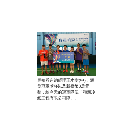
晨禎營造總經理王水樹(中)，頒
發冠軍獎杯以及新臺幣3萬元
整，給今天的冠軍隊伍「和新冷
氣工程有限公司隊」。