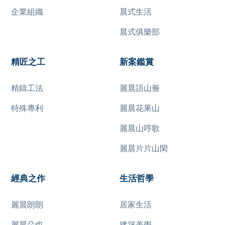
企業組織
晨式生活
晨式俱樂部
精匠之工
新案鑑賞
精鑄工法
麗晨語山簷
特殊專利
麗晨花果山
麗晨山哼歌
麗晨片片山閑
經典之作
生活哲學
麗晨朗朗
居家生活
麗晨朵也
建築美學