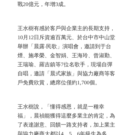
戰20億元，年增3成。
王水樹有感於客戶與企業主的長期支持，
10月12日斥資逾百萬元、於台中市中山堂
舉辦「晨露‧民歌」演唱會，邀請到于台
煙、施孝榮、金智娟、王海玲、曾淑勤、
王瑞瑜、羅吉鎮等7位名歌手，現場自彈
自唱，邀請「晨式家族」與協力廠商等客
戶免費欣賞，總席位僅約1,700個。
王水樹說，「懂得感恩，就是一種幸
福」，晨禎能獲得這麼多業主的肯定，為
了表達謝意、回饋一路支持者，加上業主
與協力廠商大都以4、5、6年級生為多，